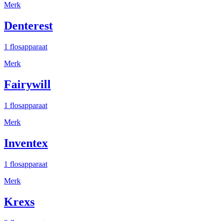
Merk
Denterest
1 flosapparaat
Merk
Fairywill
1 flosapparaat
Merk
Inventex
1 flosapparaat
Merk
Krexs