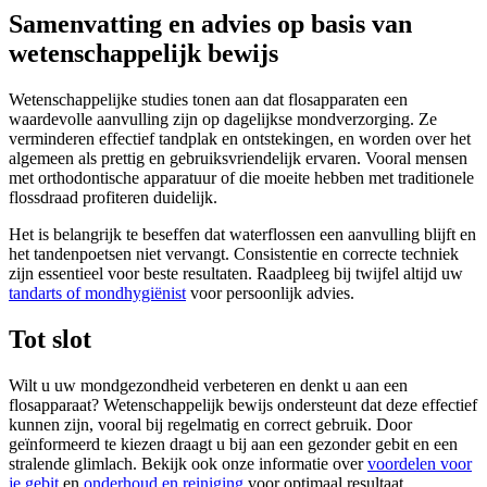
Samenvatting en advies op basis van
wetenschappelijk bewijs
Wetenschappelijke studies tonen aan dat flosapparaten een
waardevolle aanvulling zijn op dagelijkse mondverzorging. Ze
verminderen effectief tandplak en ontstekingen, en worden over het
algemeen als prettig en gebruiksvriendelijk ervaren. Vooral mensen
met orthodontische apparatuur of die moeite hebben met traditionele
flossdraad profiteren duidelijk.
Het is belangrijk te beseffen dat waterflossen een aanvulling blijft en
het tandenpoetsen niet vervangt. Consistentie en correcte techniek
zijn essentieel voor beste resultaten. Raadpleeg bij twijfel altijd uw
tandarts of mondhygiënist
voor persoonlijk advies.
Tot slot
Wilt u uw mondgezondheid verbeteren en denkt u aan een
flosapparaat? Wetenschappelijk bewijs ondersteunt dat deze effectief
kunnen zijn, vooral bij regelmatig en correct gebruik. Door
geïnformeerd te kiezen draagt u bij aan een gezonder gebit en een
stralende glimlach. Bekijk ook onze informatie over
voordelen voor
je gebit
en
onderhoud en reiniging
voor optimaal resultaat.