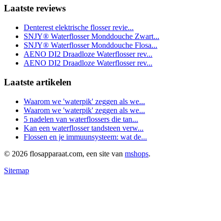
Laatste reviews
Denterest elektrische flosser revie...
SNJY® Waterflosser Monddouche Zwart...
SNJY® Waterflosser Monddouche Flosa...
AENO DI2 Draadloze Waterflosser rev...
AENO DI2 Draadloze Waterflosser rev...
Laatste artikelen
Waarom we 'waterpik' zeggen als we...
Waarom we 'waterpik' zeggen als we...
5 nadelen van waterflossers die tan...
Kan een waterflosser tandsteen verw...
Flossen en je immuunsysteem: wat de...
© 2026 flosapparaat.com, een site van
mshops
.
Sitemap