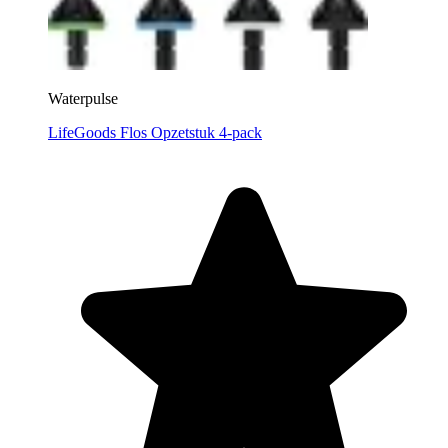
Waterpulse
LifeGoods Flos Opzetstuk 4-pack