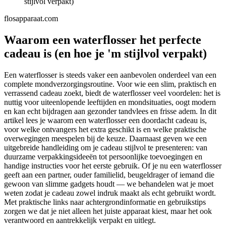
stijlvol verpakt)
flosapparaat.com
Waarom een waterflosser het perfecte
cadeau is (en hoe je 'm stijlvol verpakt)
Een waterflosser is steeds vaker een aanbevolen onderdeel van een
complete mondverzorgingsroutine. Voor wie een slim, praktisch en
verrassend cadeau zoekt, biedt de waterflosser veel voordelen: het is
nuttig voor uiteenlopende leeftijden en mondsituaties, oogt modern
en kan echt bijdragen aan gezonder tandvlees en frisse adem. In dit
artikel lees je waarom een waterflosser een doordacht cadeau is,
voor welke ontvangers het extra geschikt is en welke praktische
overwegingen meespelen bij de keuze. Daarnaast geven we een
uitgebreide handleiding om je cadeau stijlvol te presenteren: van
duurzame verpakkingsideeën tot persoonlijke toevoegingen en
handige instructies voor het eerste gebruik. Of je nu een waterflosser
geeft aan een partner, ouder familielid, beugeldrager of iemand die
gewoon van slimme gadgets houdt — we behandelen wat je moet
weten zodat je cadeau zowel indruk maakt als echt gebruikt wordt.
Met praktische links naar achtergrondinformatie en gebruikstips
zorgen we dat je niet alleen het juiste apparaat kiest, maar het ook
verantwoord en aantrekkelijk verpakt en uitlegt.