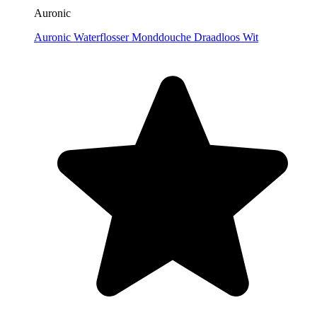
Auronic
Auronic Waterflosser Monddouche Draadloos Wit