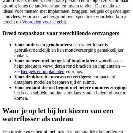
waterflossers moeilijk bereikbare plekken en reinigen ze zacht maar
grondig langs de tandvleesrand en tussen tanden. Dat maakt ze
ideaal voor mensen met implantaten, bruggen, beugels of gevoeliger
tandvlees. Voor meer achtergrond over specifieke voordelen kun je
terecht op
Voordelen voor je gebit
.
Breed toepasbaar voor verschillende ontvangers
Voor ouders en grootouders:
een waterflosser is
gebruiksvriendelijk en kan mondverzorging gemakkelijker
maken.
Voor mensen met beugels of implantaten:
waterflossen
helpt plaque te verwijderen rond brackets en implantaten —
zie
Beugels en implantaten
voor tips.
Voor drukbezette mensen en reizigers:
compacte of
draagbare modellen besparen tijd en ruimte.
Voor iemand die net begint met betere mondverzorging:
het is een subtiele, nuttige stimulans zonder belerend over te
komen.
Waar je op let bij het kiezen van een
waterflosser als cadeau
Een goede keuze begint met inzicht in persoonlijke behoeften en