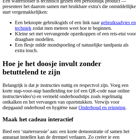
Een waterflosser is technisch gezien een persoonlijk product —
presenteer het daarom samen met bruikbare extra's die onmiddellijke
start vergemakkelijken:
Een beknopte gebruiksgids of een link naar
gebruiksadvies en
techniek
zodat men meteen weet hoe te beginnen.
Kleine set met vervangende opzetkoppen of een reis-etui voor
draagbare modellen.
Een flesje milde mondspoeling of natuurlijke tandpasta als
extra touch.
Hoe je het doosje invult zonder
betuttelend te zijn
Belangrijk is dat je instructies nuttig en respectvol zijn. Voeg een
korte stap-voor-stap handleiding toe (of een QR-code naar online
instructievideo's) en vermeld onderhoudstips zoals regelmatig
ontkalken en het vervangen van opzetstukken. Verwijs voor
diepgaand onderhoud en hygiëne naar
Onderhoud en reiniging
.
Maak het cadeau interactief
Bied een ‘starterssessie’ aan: een korte demonstratie of samen het
apparaat instellen kan de drempel verlagen. Zo creëer je een