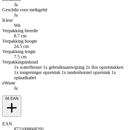
Ja
Geschikt voor melkgebit
Ja
Kleur
Wit
Verpakking breedte
8.7 cm
Verpakking hoogte
24.5 cm
Verpakking lengte
7.5 cm
Verpakkingsinhoud
1x waterflosser 1x gebruiksaanwijzing 2x flos opzetstukken
1x tongreiniger opzetstuk 1x tandenborstel opzetstuk 1x
oplaadkabel
eWaste
Ja
04
EAN
EAN
8721008668291